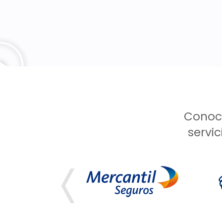
Conoce
servic