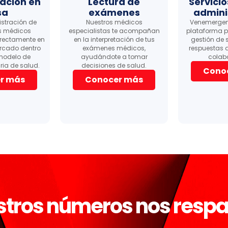
zación en
Lectura de
Servici
sa
exámenes
admini
stración de
Nuestros médicos
Venemergen
s médicos
especialistas te acompañan
plataforma p
rectamente en
en la interpretación de tus
gestión de s
rcado dentro
exámenes médicos,
respuestas 
modelo de
ayudándote a tomar
colab
ria de salud.
decisiones de salud.
Cono
r más
Conocer más
tros números nos resp