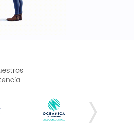
uestros
stencia