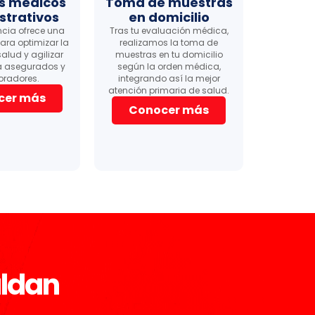
os médicos
Toma de muestras
strativos
en domicilio
cia ofrece una
Tras tu evaluación médica,
ara optimizar la
realizamos la toma de
alud y agilizar
muestras en tu domicilio
a asegurados y
según la orden médica,
oradores.
integrando así la mejor
atención primaria de salud.
cer más
Conocer más
aldan