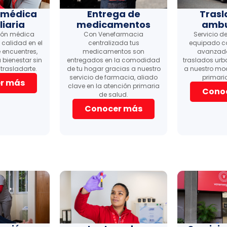
 médica
Entrega de
Trasl
liaria
medicamentos
ambu
ión médica
Con Venefarmacia
Servicio 
 calidad en el
centralizada tus
equipado co
 encuentres,
medicamentos son
avanzado
 bienestar sin
entregados en la comodidad
traslados urb
trasladarte.
de tu hogar gracias a nuestro
a nuestro mo
servicio de farmacia, aliado
primari
r más
clave en la atención primaria
Cono
de salud.
Conocer más