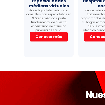
Especialidades
Hospitali
médicas virtuales
ca
Accede por telemedicina a
Recibe admini
consultas con especialistas en
tratamiento
9 áreas médicas, parte
programados di
fundamental de nuestro
tu hogar, enma
ecosistema de atención
de nuestro 
primaria de salud.
atención prima
Conocer más
Conoce
Nues