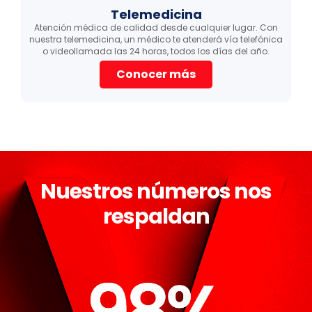
Telemedicina
Atención médica de calidad desde cualquier lugar. Con
nuestra telemedicina, un médico te atenderá vía telefónica
l
o videollamada las 24 horas, todos los días del año.
Conocer más
Nuestros números nos
respaldan