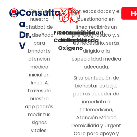
Consulta
"Dr. V" es
Con estos datos y el
H
nuestro
cuestionario en
a
chatbot de
línea recibirás un
Dr.
Frecuencia
Saturación
Frecuencia
Variabilidad
IA, diseñado
pre-diagnóstico y, si
Cardíaca
de
Respiratoria
Cardíaca
V
para
es necesario, serás
Oxígeno
brindarte
dirigido a la
atención
especialidad médica
médica
adecuada.
inicial en
Si tu puntuación de
línea. A
bienestar es baja,
través de
podrás acceder de
nuestra
inmediato a
app podrás
Telemedicina,
medir tus
Atención Médica
signos
Domiciliaria y Urgent
vitales:
Care para apoyo y